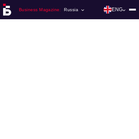
ENG
Business Magazine:
Russia
Главная
Franchising
Number of magazine
Contacts
Категории:
Инвестиции
События
Ниши и рынки
Технологии и тренды
Инфраструктура развития