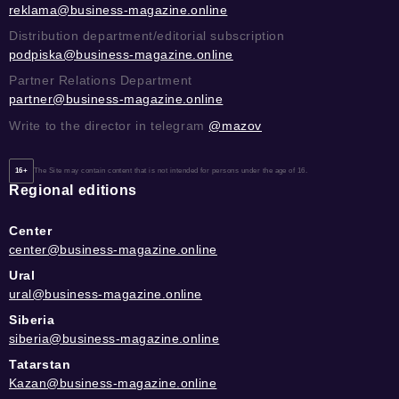
reklama@business-magazine.online
Distribution department/editorial subscription
podpiska@business-magazine.online
Partner Relations Department
partner@business-magazine.online
Write to the director in telegram
@mazov
16+
The Site may contain content that is not intended for persons under the age of 16.
Regional editions
Center
center@business-magazine.online
Ural
ural@business-magazine.online
Siberia
siberia@business-magazine.online
Tatarstan
Kazan@business-magazine.online