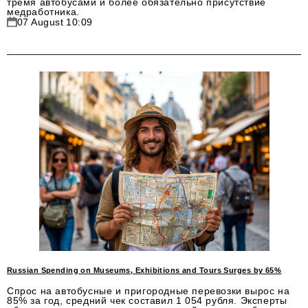
тремя автобусами и более обязательно присутствие
Phone number of the editorial office:
+7 495 727-01-67
медработника.
07 August 10:09
Editorial e-mails:
Information Department
info@business-magazine.online
Advertising Department
reklama@business-magazine.online
Distribution department/editorial subscription
podpiska@business-magazine.online
Partner Relations Department
partner@business-magazine.online
Russian Spending on Museums, Exhibitions and Tours Surges by 65%
Спрос на автобусные и пригородные перевозки вырос на
85% за год, средний чек составил 1 054 рубля. Эксперты