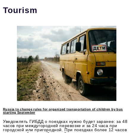
Tourism
Тема номера
HR
Персона номера
Юридический практикум
Стиль жизни
Туризм
Импортозамещение
ОПК
Эксперты
Russia to change rules for organized transportation of children by bus
Авторские материалы
starting September
Уведомлять ГИБДД о поездках нужно будет заранее: за 48
Видео
часов при междугородней перевозке и за 24 часа при
городской или пригородной. При поездках более 12 часов