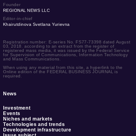
Founder
REGIONAL NEWS LLC
Editor-in-chief
Khairutdinova Svetlana Yurievna
Registration number: E-series No. FS77-73398 dated August
03, 2018. according to an extract from the register of
registered mass media, it was issued by the Federal Service
for Supervision of Communications, Information Technology
and Mass Communications.
When using any material from this site, a hyperlink to the
Online edition of the FEDERAL BUSINESS JOURNAL is
required.
News
Investment
Events
Niches and markets
Technologies and trends
Development infrastructure
Issue subject