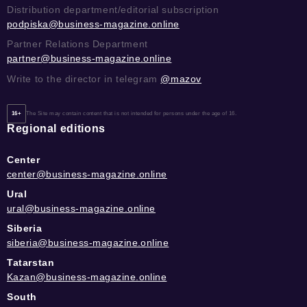
Distribution department/editorial subscription
podpiska@business-magazine.online
Partner Relations Department
partner@business-magazine.online
Write to the director in telegram
@mazov
16+
The Site may contain content that is not intended for persons under the age of 16.
Regional editions
Center
center@business-magazine.online
Ural
ural@business-magazine.online
Siberia
siberia@business-magazine.online
Tatarstan
Kazan@business-magazine.online
South