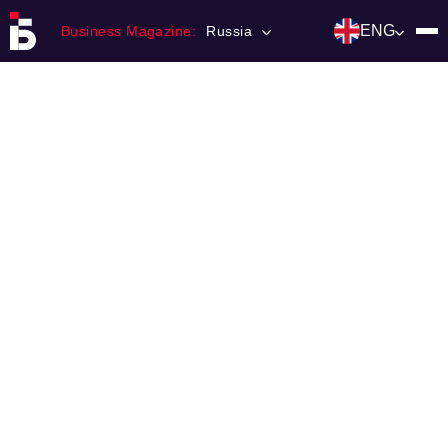
ENG
Business Magazine:
Russia
Главная
Franchising
Number of magazine
Contacts
Категории:
Инвестиции
События
Ниши и рынки
Технологии и тренды
Инфраструктура развития