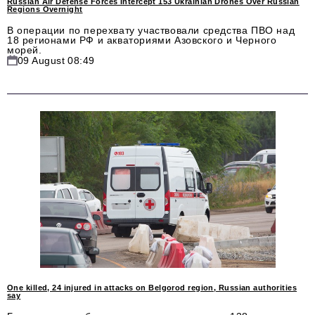
Russian Air Defense Forces Intercept 153 Ukrainian Drones Over Russian
Phone number of the editorial office:
+7 495 727-01-67
Regions Overnight
В операции по перехвату участвовали средства ПВО над
Editorial e-mails:
18 регионами РФ и акваториями Азовского и Черного
морей.
Information Department
09 August 08:49
info@business-magazine.online
Advertising Department
reklama@business-magazine.online
Distribution department/editorial subscription
podpiska@business-magazine.online
Partner Relations Department
partner@business-magazine.online
One killed, 24 injured in attacks on Belgorod region, Russian authorities
say